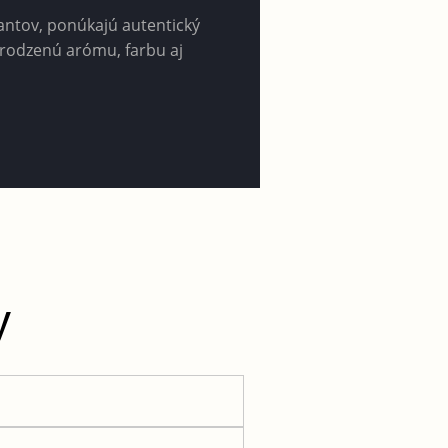
antov, ponúkajú autentický
irodzenú arómu, farbu aj
y