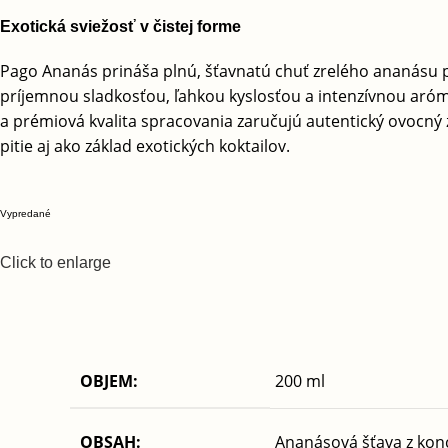
Exotická sviežosť v čistej forme
Pago Ananás prináša plnú, šťavnatú chuť zrelého ananásu p
príjemnou sladkosťou, ľahkou kyslosťou a intenzívnou arómou
a prémiová kvalita spracovania zaručujú autentický ovocný 
pitie aj ako základ exotických koktailov.
Vypredané
Click to enlarge
OBJEM:
200 ml
OBSAH:
Ananásová šťava z kon