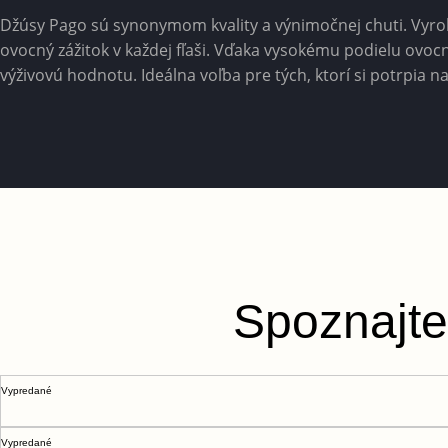
Džúsy Pago sú synonymom kvality a výnimočnej chuti. Vyrob
ovocný zážitok v každej fľaši. Vďaka vysokému podielu ovoc
výživovú hodnotu. Ideálna voľba pre tých, ktorí si potrpia 
Spoznajte
Vypredané
Vypredané