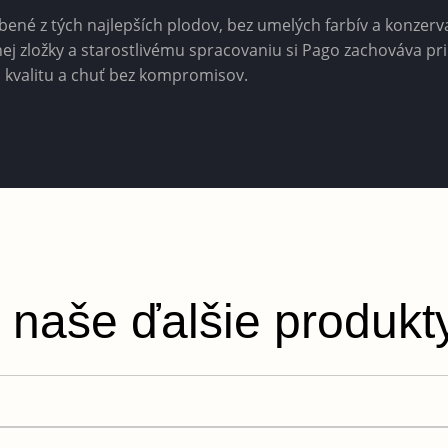
ené z tých najlepších plodov, bez umelých farbív a konzerv
nej zložky a starostlivému spracovaniu si Pago zachováva pr
na kvalitu a chuť bez kompromisov.
 naše ďalšie produkt