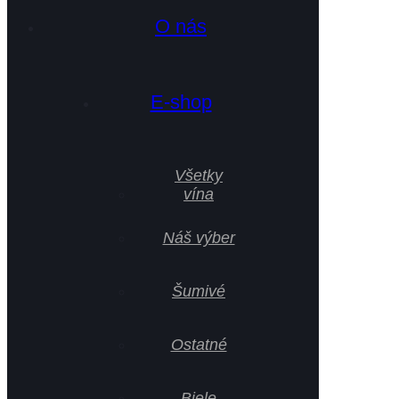
O nás
E-shop
Všetky
vína
Náš výber
Šumivé
Ostatné
Biele