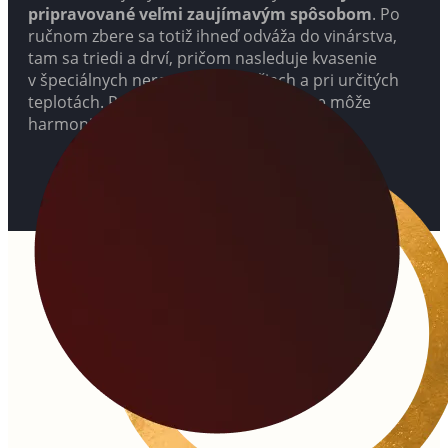
pripravované veľmi zaujímavým spôsobom
. Po
ručnom zbere sa totiž ihneď odváža do vinárstva,
tam sa triedi a drví, pričom nasleduje kvasenie
v špeciálnych nerezových nádržiach a pri určitých
teplotách. Po fermentácii toto víno ešte môže
harmonizovať na jemných kaloch.