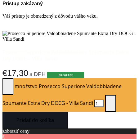
Prístup zakázaný
Váš prístup je obmedzený z dôvodu vášho veku.
Mám 18 a viac
Mám pod 18
Prosecco Superiore Valdobbiadene Spumante Extra
Dry DOCG – Villa Sandi
€
17,30
s DPH
NA SKLADE
množstvo Prosecco Superiore Valdobbiadene
Spumante Extra Dry DOCG - Villa Sandi
Pridať do košíka
zobraziť ceny
€