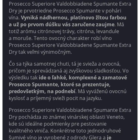
Prosecco Superiore Valdobbiadene Spumante Extra
Dry je prvotriedne Prosecco Spumante v pohári
vína.
Vyniká nádhernou, platinovo žltou farbou
a už po prvom dúšku vás zaručene zaujme
. Má
totiž arómu citrónovej trávy, citróna, levandule
a moruše. Tento ovocný charakter robí víno
Prosecco Superiore Valdobbiadene Spumante Extra
Dry tak veľmi výnimočným.
Čo sa týka samotnej chuti, tá je svieža a ovocná,
pričom je sprevádzaná aj zvyškovou sladkosťou. Vo
výsledku tak
ide o ľahké, komplexné a zamatové
Prosecco Spumante, ktoré sa prezentuje,
predovšetkým, na podnebí
. Má vyváženú ovocnú
kyslosť a príjemný svieži pocit na jazyku.
Prosecco Superiore Valdobbiadene Spumante Extra
Dry pochádza zo známej vinárskej oblasti Veneto,
kde sú ideálne podmienky pre pestovanie
kvalitného viniča. Konkrétne toto jednodruhové
šumivé víno je vyrobené z odrody Glera a
je