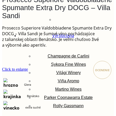
Spumante Extra Dry DOCG – Villa
Sandi
Prosecco Superiore Valdobbiadene Spumante Extra Dry
DOCG – Villa Sandi je šumivé víno pochádzajúce
Výrobcovia
z talianskej oblasti Benátsko. Je veľmi chuťovo živé
a výborné ako aperitív.
Champagne de Carlini
Sykora Fine Wines
Click to enlarge
OCENENIE
Világi Winery
Viña Aromo
Glera
Martino Wines
Benátsko
Parker Coonawarra Estate
Rolly Gassmann
extra suché