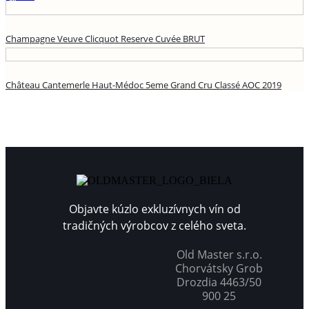
Champagne Veuve Clicquot Reserve Cuvée BRUT
Château Cantemerle Haut-Médoc 5eme Grand Cru Classé AOC 2019
Objavte kúzlo exkluzívnych vín od
tradičných výrobcov z celého sveta.
Old Master s.r.o.
Chorvátsky Grob
Drozdia 4463/50
900 25