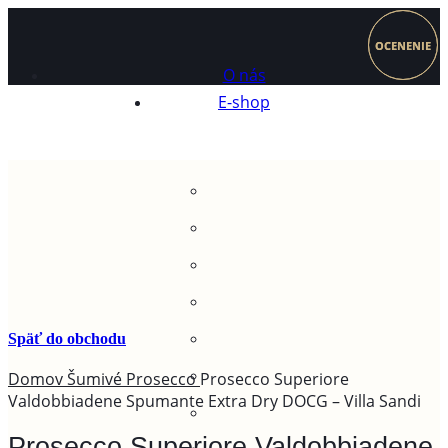
OCENENIE
OCENENIE
O nás
E-shop
Späť do obchodu
Domov
Šumivé
Prosecco
Prosecco Superiore
Valdobbiadene Spumante Extra Dry DOCG – Villa Sandi
Prosecco Superiore Valdobbiadene