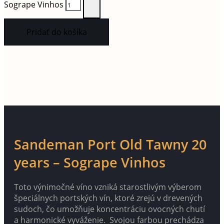
Sogrape Vinhos
Pridať do košíka
Sandeman Port Old Tawny 20
years – Sogrape Vinhos
Toto výnimočné víno vzniká starostlivým výberom
špeciálnych portských vín, ktoré zrejú v drevených
sudoch, čo umožňuje koncentráciu ovocných chutí
a harmonické vyváženie. Svojou farbou prechádza