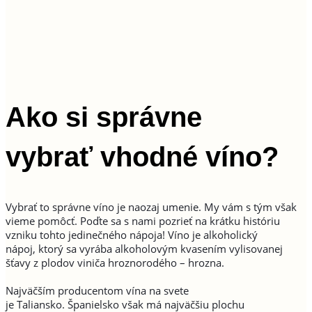
Ako si správne
vybrať vhodné víno?
Vybrať to správne víno je naozaj umenie. My vám s tým však
vieme pomôcť. Poďte sa s nami pozrieť na krátku históriu
vzniku tohto jedinečného nápoja! Víno je alkoholický
nápoj, ktorý sa vyrába alkoholovým kvasením vylisovanej
šťavy z plodov viniča hroznorodého – hrozna.
Najväčším producentom vína na svete
je Taliansko. Španielsko však má najväčšiu plochu