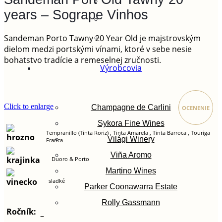
years – Sogrape Vinhos
Sandeman Porto Tawny 20 Year Old je majstrovským
dielom medzi portskými vínami, ktoré v sebe nesie
bohatstvo tradície a remeselnej zručnosti.
Výrobcovia
Click to enlarge
Champagne de Carlini
OCENENIE
Sykora Fine Wines
Tempranillo (Tinta Roriz) , Tinta Amarela , Tinta Barroca , Touriga
Világi Winery
Franca
Viña Aromo
Duoro & Porto
Martino Wines
sladké
Parker Coonawarra Estate
Rolly Gassmann
Ročník:
–