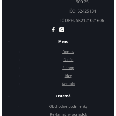
900 25
IČO: 52425134
IČ DPH: SK2121021606
Menu
Domov
O nás
E-shop
Blog
Kontakt
Ostatné
Obchodné podmienky
Reklamačný poriadok