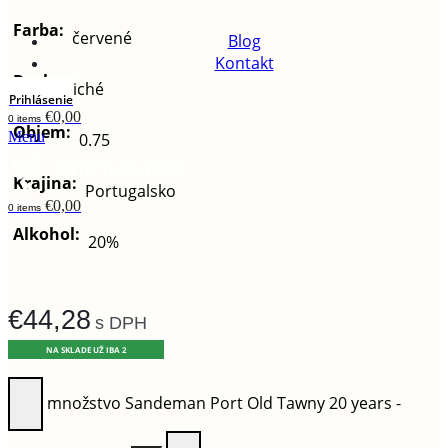
Farba:
červené
Blog
Kontakt
Druh:
tiché
Prihlásenie
€
0,00
0
items
Objem:
Menu
0.75
Krajina:
Portugalsko
€
0,00
0
items
Alkohol:
20%
€
44,28
s DPH
NA SKLADE UŽ IBA 2
množstvo Sandeman Port Old Tawny 20 years -