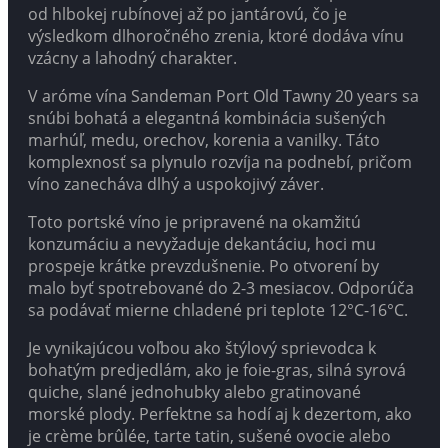
od hlbokej rubínovej až po jantárovú, čo je
výsledkom dlhoročného zrenia, ktoré dodáva vínu
vzácny a lahodný charakter.
V aróme vína Sandeman Port Old Tawny 20 years sa
snúbi bohatá a elegantná kombinácia sušených
marhúľ, medu, orechov, korenia a vanilky. Táto
komplexnosť sa plynulo rozvíja na podnebí, pričom
víno zanecháva dlhý a uspokojivý záver.
Toto portské víno je pripravené na okamžitú
konzumáciu a nevyžaduje dekantáciu, hoci mu
prospeje krátke prevzdušnenie. Po otvorení by
malo byť spotrebované do 2-3 mesiacov. Odporúča
sa podávať mierne chladené pri teplote 12°C-16°C.
Je vynikajúcou voľbou ako štýlový sprievodca k
bohatým predjedlám, ako je foie-gras, silná syrová
quiche, slané jednohubky alebo gratinované
morské plody. Perfektne sa hodí aj k dezertom, ako
je crème brûlée, tarte tatin, sušené ovocie alebo