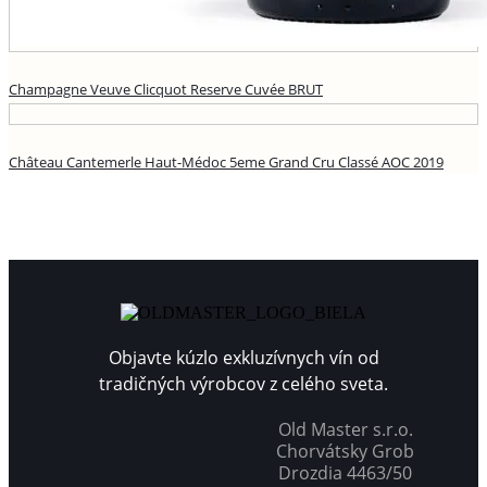
Champagne Veuve Clicquot Reserve Cuvée BRUT
Château Cantemerle Haut-Médoc 5eme Grand Cru Classé AOC 2019
Objavte kúzlo exkluzívnych vín od
tradičných výrobcov z celého sveta.
Old Master s.r.o.
Chorvátsky Grob
Drozdia 4463/50