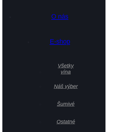
O nás
E-shop
Všetky
vína
Náš výber
Šumivé
Ostatné