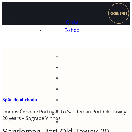
OCENENIE
OCENENIE
O nás
E-shop
Späť do obchodu
Domov
Červené
Portugalsko
Sandeman Port Old Tawny
20 years – Sogrape Vinhos
Sandeman Port Old Tawny 20