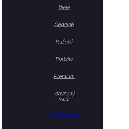
Biele
Červené
Ružové
Portské
Premium
Zľavnený
tovar
Výrobcovia