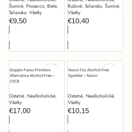
Šumivé
,
Prosecco
,
Biele
,
Ružové
,
Taliansko
,
Šumivé
,
Taliansko
,
Všetky
Všetky
€
9,50
€
10,40
VIAC INFO
VIAC INFO
Doppio Passo Primitivo
Noovi Fizz Alcohol-Free
OCENENIE
OCENENIE
Alternativa Alcohol-Free –
Sparkler – Noovi
CVCB
Ostatné
,
Nealkoholické
,
Ostatné
,
Nealkoholické
,
Všetky
Všetky
€
17,00
€
10,15
PRIDAŤ DO KOŠÍKA
PRIDAŤ DO KOŠÍKA