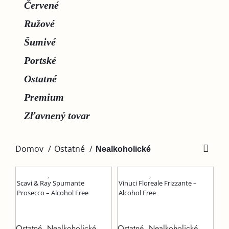
Červené
Ružové
Šumivé
Portské
Ostatné
Premium
Zľavnený tovar
Domov
Ostatné
Nealkoholické
VYPREDANÉ
VYPREDANÉ
Scavi & Ray Spumante
Vinuci Floreale Frizzante –
Prosecco – Alcohol Free
Alcohol Free
Ostatné
,
Nealkoholické
,
Ostatné
,
Nealkoholické
,